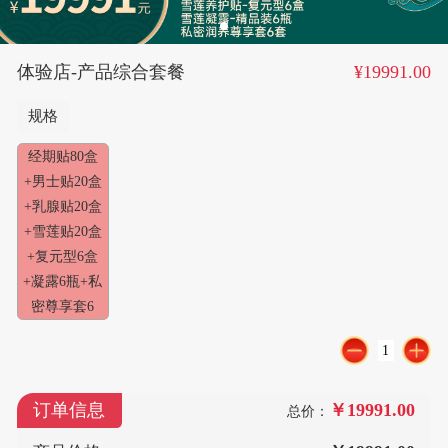
¥19991.00
体验店-产品综合套餐
规格
经期贴80盒
+男士贴20盒
+乳腺贴20盒
+雪莲贴20盒
+复元型6盒
+凝露6瓶+私
密尊享套6
订单信息
￥19991.00
总价：